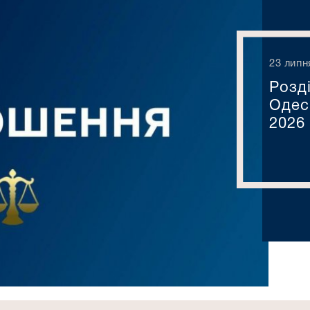
23 липн
Розд
Одесь
2026