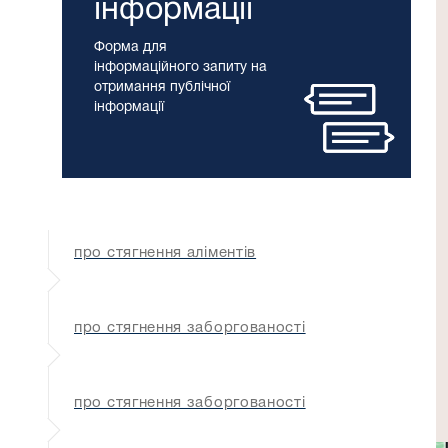
інформації
Форма для
інформаційного запиту на
отримання публічної
інформації
про стягнення аліментів
про стягнення заборгованості
про стягнення заборгованості