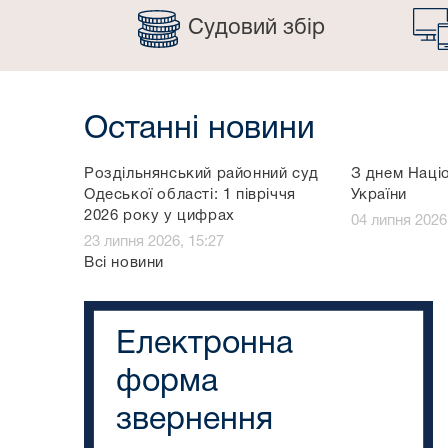
Судовий збір
Останні новини
Роздільнянський районний суд
З днем Націо
Одеської області: 1 півріччя
України
2026 року у цифрах
04 липня 2026
23 липня 2026, 15:27
Всі новини
Електронна
форма
звернення