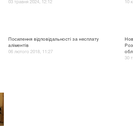
03 травня 2024, 12:12
10 к
Посилення відповідальності за несплату
Нов
аліментів
Роз
06 лютого 2018, 11:27
обл
30 