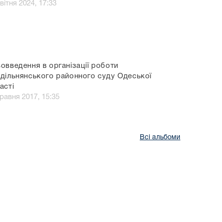
вітня 2024, 17:33
овведення в організації роботи
дільнянського районного суду Одеської
асті
травня 2017, 15:35
Всі альбоми