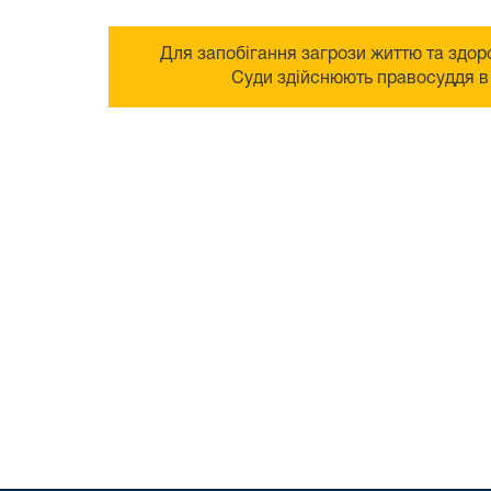
Для запобігання загрози життю та здоро
Суди здійснюють правосуддя в 