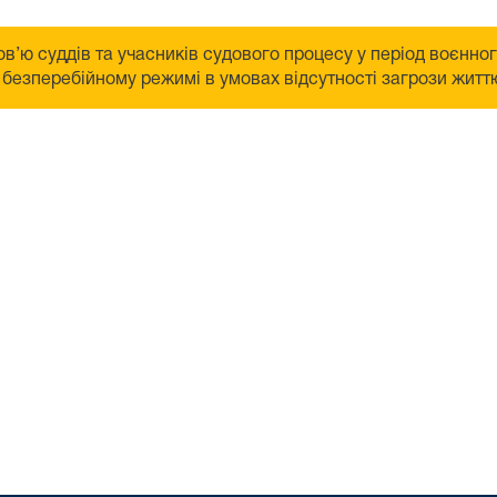
в’ю суддів та учасників судового процесу у період воєнно
безперебійному режимі в умовах відсутності загрози життю