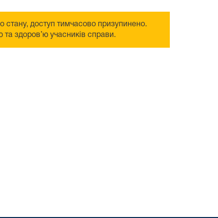
го стану, доступ тимчасово призупинено.
 та здоров’ю учасників справи.