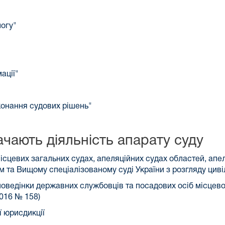
могу"
ації"
конання судових рішень"
чають діяльність апарату суду
місцевих загальних судах, апеляційних судах областей, апе
 та Вищому спеціалізованому суді України з розгляду циві
поведінки державних службовців та посадових осіб місцев
2016 № 158)
ї юрисдикції