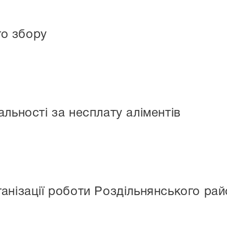
го збору
льності за несплату аліментів
анізації роботи Роздільнянського рай