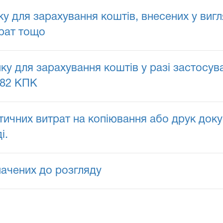
ку для зарахування коштів, внесених у виг
трат тощо
нку для зарахування коштів у разі застосув
182 КПК
чних витрат на копіювання або друк докум
і.
начених до розгляду