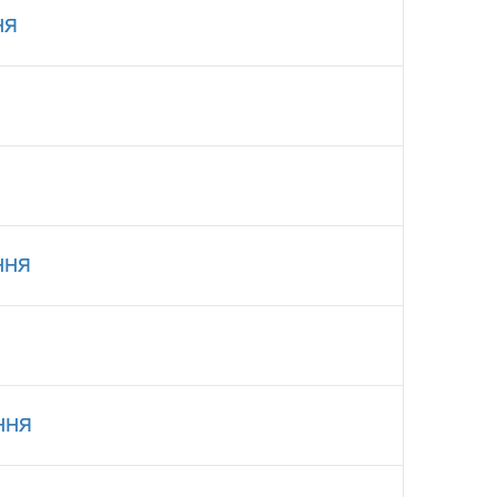
ня
ння
ння