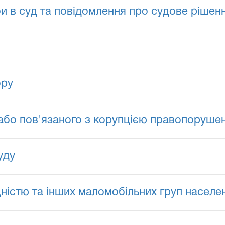
и в суд та повідомлення про судове рішен
ору
або пов'язаного з корупцією правопоруше
уду
ідністю та інших маломобільних груп населе