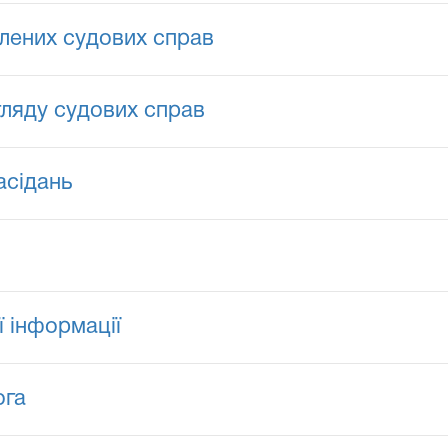
лених судових справ
гляду судових справ
асідань
ї інформації
ога