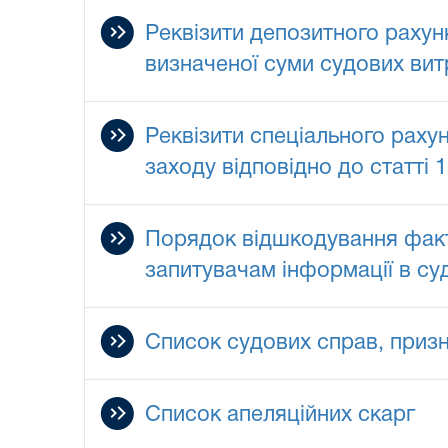
Реквізити депозитного рахун
визначеної суми судових ви
Реквізити спеціального раху
заходу відповідно до статті 
Порядок відшкодування факти
запитувачам інформації в суд
Список судових справ, приз
Список апеляційних скарг