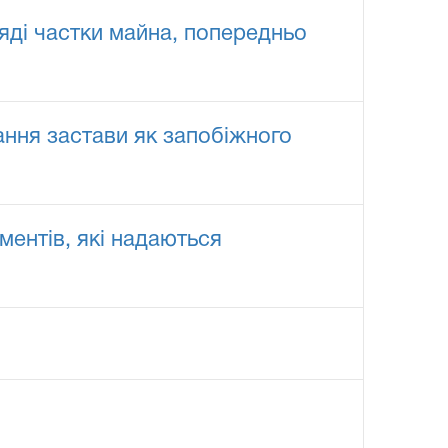
ляді частки майна, попередньо
ання застави як запобіжного
ентів, які надаються