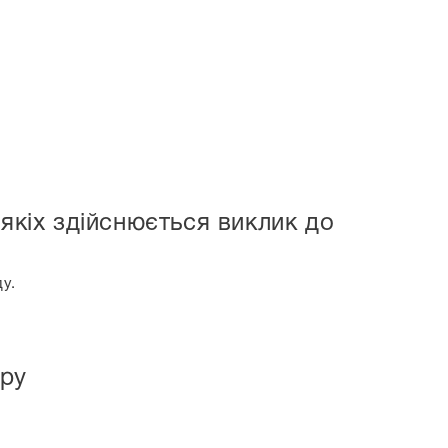
якіх здійснюється виклик до
у.
ору