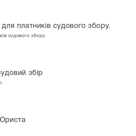
 для платників судового збору.
ків судового збору.
судовий збір
р
 Юриста