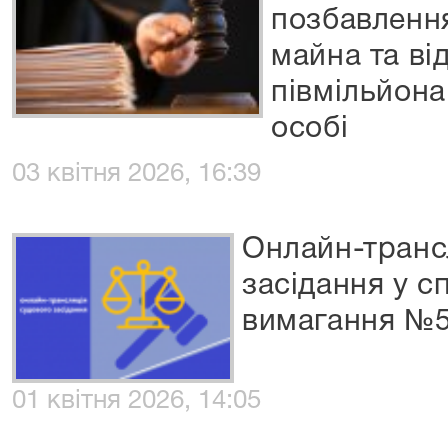
позбавлення
майна та в
півмільйона
особі
03 квітня 2026, 16:39
Онлайн-транс
засідання у с
вимагання №5
01 квітня 2026, 14:05