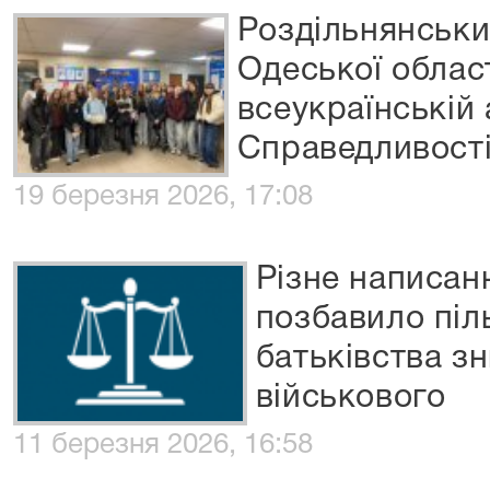
Роздільнянськи
Одеської област
всеукраїнській 
Справедливості
19 березня 2026, 17:08
Різне написан
позбавило піл
батьківства зн
військового
11 березня 2026, 16:58