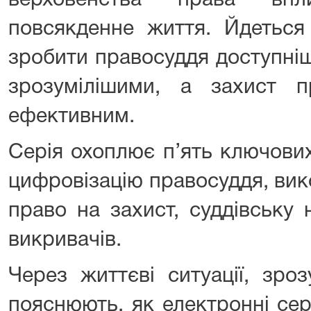
верховенства права впл
повсякденне життя. Йдеться
зробити правосуддя доступніш
зрозумілішими, а захист 
ефективним.
Серія охоплює п’ять ключови
цифровізацію правосуддя, вик
право на захист, суддівську 
викривачів.
Через життєві ситуації, зро
пояснюють, як електронні се