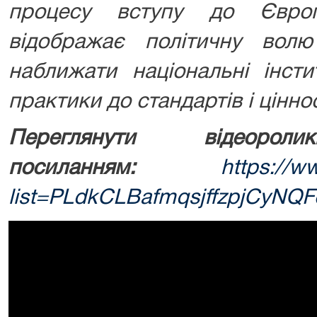
процесу вступу до Євро
відображає політичну вол
наближати національні інсти
практики до стандартів і цінно
Переглянути відеор
посиланням:
https://w
list=PLdkCLBafmqsjffzpjCyNQ