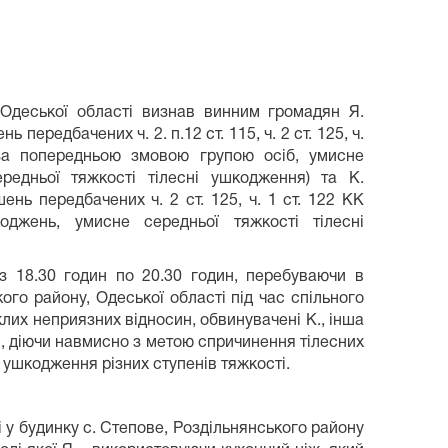
 Одеської області визнав винним громадян Я.
ередбачених ч. 2. п.12 ст. 115, ч. 2 ст. 125, ч.
за попередньою змовою групою осіб, умисне
редньої тяжкості тілесні ушкодження) та К.
нь передбачених ч. 2 ст. 125, ч. 1 ст. 122 КК
оджень, умисне середньої тяжкості тілесні
 з 18.30 годин по 20.30 годин, перебуваючи в
ого району, Одеської області під час спільного
лих неприязних відносин, обвинувачені К., інша
я, діючи навмисно з метою спричинення тілесних
ні ушкодження різних ступенів тяжкості.
і у будинку с. Степове, Роздільнянського району