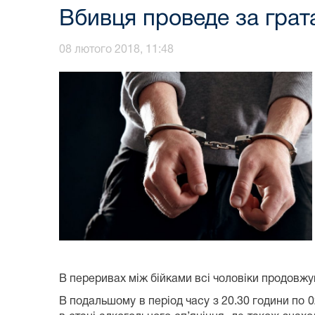
Вбивця проведе за грата
08 лютого 2018, 11:48
В переривах між бійками всі чоловіки продовжу
В подальшому в період часу з 20.30 години по 0