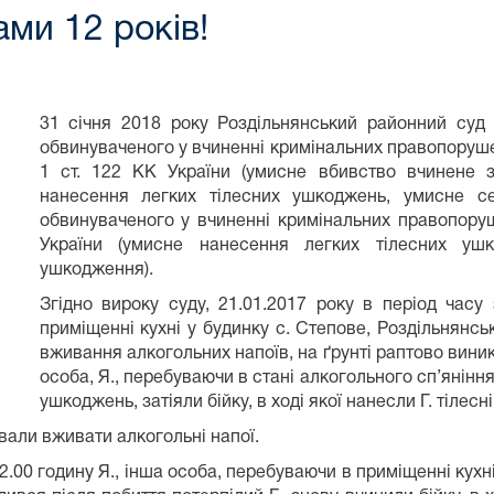
ми 12 років!
31 січня 2018 року Роздільнянський районний суд
обвинуваченого у вчиненні кримінальних правопорушень п
1 ст. 122 КК України (умисне вбивство вчинене 
нанесення легких тілесних ушкоджень, умисне се
обвинуваченого у вчиненні кримінальних правопоруше
України (умисне нанесення легких тілесних ушк
ушкодження).
Згідно вироку суду, 21.01.2017 року в період часу
приміщенні кухні у будинку с. Степове, Роздільнянськ
вживання алкогольних напоїв, на ґрунті раптово виник
особа, Я., перебуваючи в стані алкогольного сп’янінн
ушкоджень, затіяли бійку, в ході якої нанесли Г. тілес
вали вживати алкогольні напої.
2.00 годину Я., інша особа, перебуваючи в приміщенні кухн