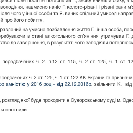
дився після побиття потерпілий Г., знову вчинили бійку, в 
лодіння, навмисно наніс Г. колото-різані і різані рани м'
ісля чого у іншої особи та Я. виник спільний умисел напр
 про його побиття.
равлений на умисне позбавлення життя Г., інша особа, пер
перебуваючи в стані алкогольного сп’яніння утримував Г
во до завершення, в результаті чого заподіяли потерпілом
передбачених ч. 2. п.12 ст. 115, ч. 2 ст. 125, ч. 1 ст.
едбачених ч. 2 ст. 125, ч. 1 ст. 122 КК України та признач
ро амністію у 2016 році» від 22.12.2016р
. звільнити К. в
 розгляд якої буде проходити в Суворовському суді м. Оде
конної сили.