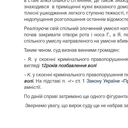
в стані алкогольного сп’яніння, де також знахо
знаходився в приміщенні кухні вказаного домово
тілесні ушкодження легкого ступеню тяжкості, п
недопущення розголошення останнім відомостей
Реалізуючи свій спільний злочинний умисел нап
почав закривати отвори рота і носа Г., а Я. 
спільного умислу направленого на умисне вбивст
Таким чином, суд визнав винними громадян:
- Я. у скоєнні кримінального правопорушення 
вигляді
12
років позбавлення волі
- К.
у скоєнні кримінального правопорушення пер
волі.
На підставі п. «г»
ст. 1 Закону України «П
амністії.
По даній справі затримано ще одного фігуранта,
Звернемо увагу, що вирок суду ще не набрав за